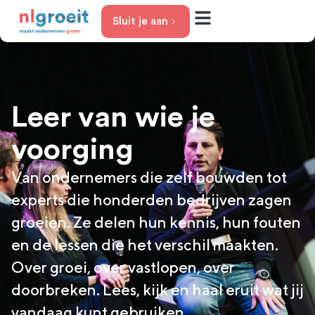
Sluit je aan
Jouw groeifase
Het aanbod
Over nlgroeit
Leer van wie je
voorging
Van ondernemers die zelf bouwden tot
experts die honderden bedrijven zagen
groeien. Ze delen hun kennis, hun fouten
en de lessen die het verschil maakten.
Over groei, over vastlopen, over
doorbreken. Lees, kijk en haal eruit wat jij
vandaag kunt gebruiken.