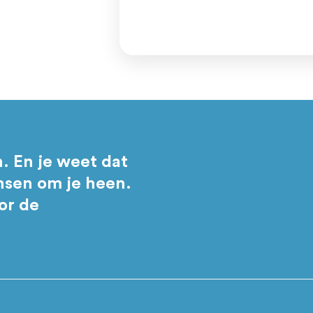
n. En je weet dat
ensen om je heen.
oor de