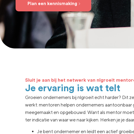
Plan een kennismaking
Sluit je aan bij het netwerk van nlgroeit mento
Je ervaring is wat telt
Groeien ondernemers bij nlgroeit echt harder? Dit 
werkt: mentoren helpen ondernemers aantoonbaar groei
meegemaakt en opgebouwd. Want als mentor moet je kun
ter indicatie van waar we naar kijken. Herken je je da
Je bent ondernemer en leidt een actief groeibed