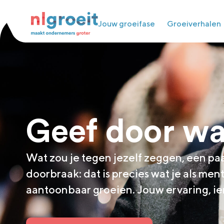
Jouw groeifase
Groeiverhalen
Geef door wat
Wat zou je tegen jezelf zeggen, een paa
doorbraak: dat is precies wat je als me
aantoonbaar groeien. Jouw ervaring, ie