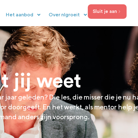
Sluit je aan
Het aanbod
Over nlgroeit
 jij weet
r jaar geleden? Die les, die misser die je nu
ntor doorgeeft. En het werkt, als mentor help
mand anders zijn voorsprong.