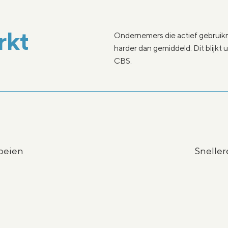
rkt
Ondernemers die actief gebrui
harder dan gemiddeld. Dit blijkt
CBS.
oeien​
Sneller