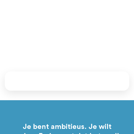
van het MKB (met een omzet tussen 1 en 150 miljoen euro
en minimaal 4 fte in dienst).
Ben jij dit? Zijn we een match? Daar komen we samen
achter.
Vertel ons waar je staat en waar je naartoe wil. Samen kijken
we welke mentoren, events en programma’s bij je passen.
Daarna bepaal jij of je aansluit.
Je bent ambitieus. Je wilt