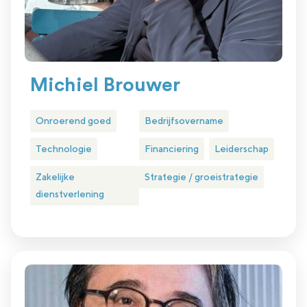
Michiel Brouwer
Onroerend goed
Bedrijfsovername
Technologie
Financiering
Leiderschap
Zakelijke
Strategie / groeistrategie
dienstverlening