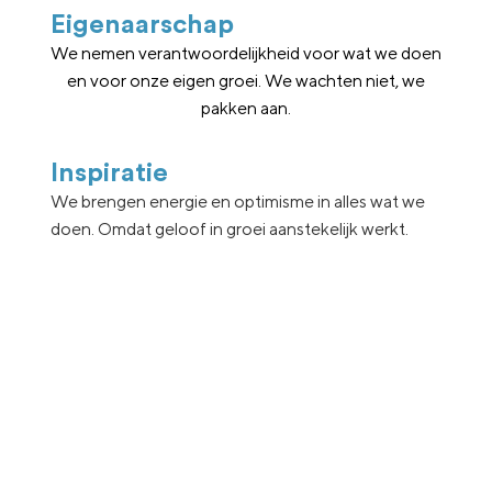
Eigenaarschap
We nemen verantwoordelijkheid voor wat we doen
en voor onze eigen groei. We wachten niet, we
pakken aan.
Inspiratie
We brengen energie en optimisme in alles wat we
doen. Omdat geloof in groei aanstekelijk werkt.
Plan eenvoudig een kennismakingsgesprek
Is nlgroeit iets voor jou?
Nlgroeit is er voor ambitieuze groeiondernemer in het hart