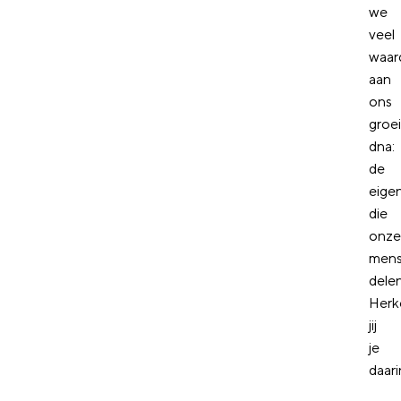
we
veel
waar
aan
ons
groei
dna:
de
eige
die
onze
men
delen
Herk
jij
je
daar