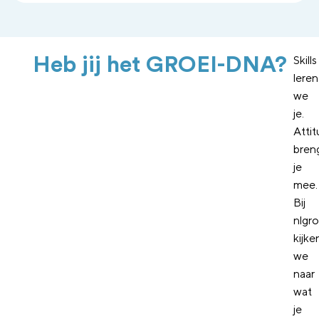
Heb jij het GROEI-DNA?
Skills
leren
we
je.
Atti
bren
je
mee.
Bij
nlgro
kijke
we
naar
wat
je