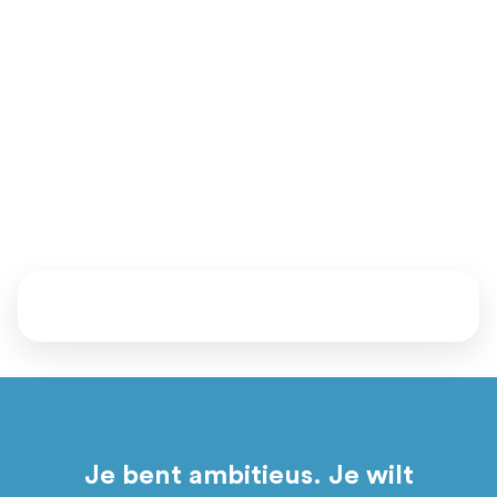
van het MKB (met een omzet tussen 1 en 150 miljoen euro
en minimaal 4 fte in dienst).
Ben jij dit? Zijn we een match? Daar komen we samen
achter.
Vertel ons waar je staat en waar je naartoe wil. Samen kijken
we welke mentoren, events en programma’s bij je passen.
Daarna bepaal jij of je aansluit.
Je bent ambitieus. Je wilt