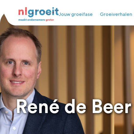
Jouw groeifase
Groeiverhalen
René de Beer