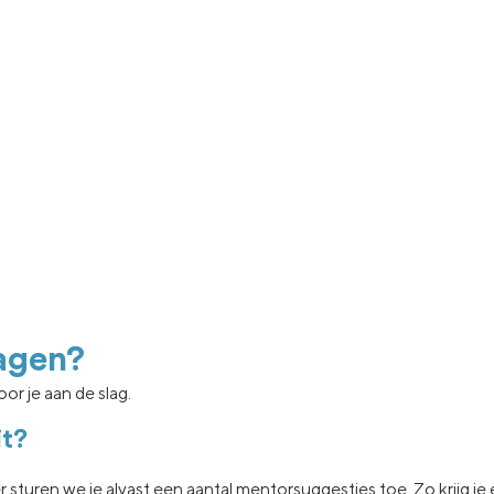
agen?
or je aan de slag.
it?
er sturen we je
alvast een aantal
mentorsuggesties toe.
Zo krijg j