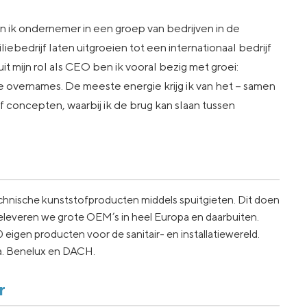
n ik ondernemer in een groep van bedrijven in de
ebedrijf laten uitgroeien tot een internationaal bedrijf
 mijn rol als CEO ben ik vooral bezig met groei:
 overnames. De meeste energie krijg ik van het – samen
 concepten, waarbij ik de brug kan slaan tussen
echnische kunststofproducten middels spuitgieten. Dit doen
beleveren we grote OEM’s in heel Europa en daarbuiten.
igen producten voor de sanitair- en installatiewereld.
.a. Benelux en DACH.
r