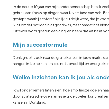
In de eerste 10 jaar van mijn ondernemerschap heb ik vee
gebrek aan focus op dingen waar ik verstand van heb. Een
gestapt, waarbij achteraf pijnlijk duidelijk werd, dat je vo
Niet omdat het idee niet goed was, maar omdat het binnen 
Oftewel: word goed in één ding, en neem dat als basis voo
Mijn succesformule
Denk groot: zoek naar de grote kansen in jouw markt; dan ga
hangen in kleine kansen, die net zoveel tijd en energie ko
Welke inzichten kan ik jou als on
Ik wil ondernemers laten zien, hoe ambitieuze doelen haal
door strategische overnames je groeidoelen kunt realise
kansen in Duitsland.