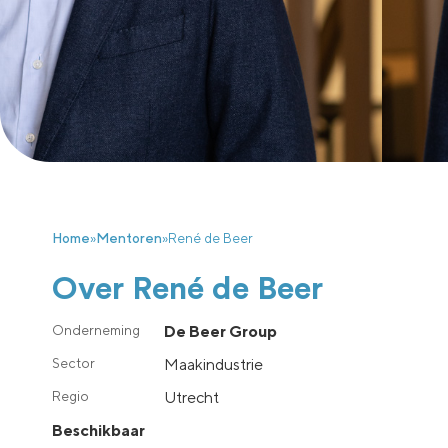
Home
»
Mentoren
»
René de Beer
Over René de Beer
De Beer Group
Maakindustrie
utrecht
Beschikbaar