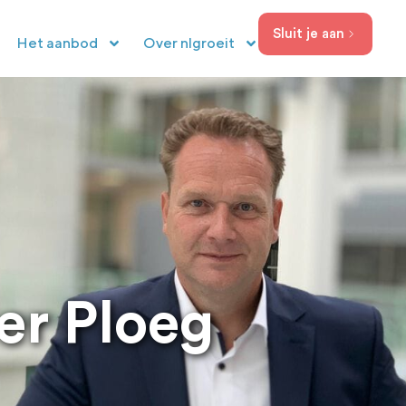
Sluit je aan
Het aanbod
Over nlgroeit
er Ploeg