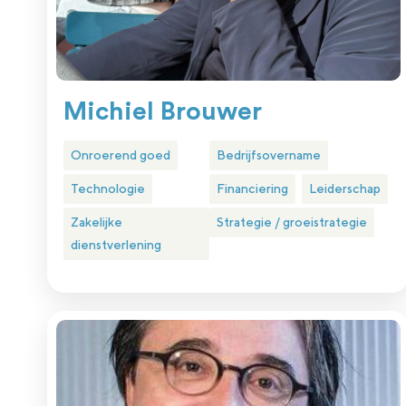
Michiel Brouwer
Onroerend goed
Bedrijfsovername
Technologie
Financiering
Leiderschap
Zakelijke
Strategie / groeistrategie
dienstverlening