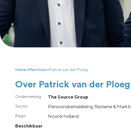
Home
»
Mentoren
»
Patrick van der Ploeg
Over Patrick van der Ploeg
The Source Group
Persoonsbemiddeling, Reclame & Markton
noord-holland
Beschikbaar