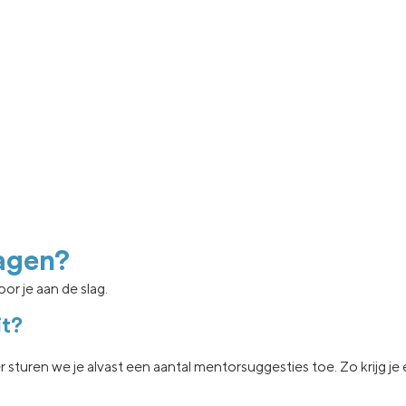
agen?
or je aan de slag.
it?
er sturen we je
alvast een aantal
mentorsuggesties toe.
Zo krijg j