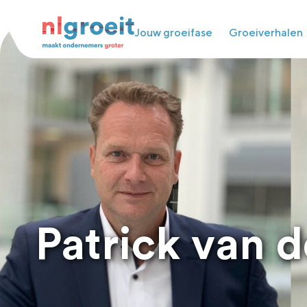
Jouw groeifase
Groeiverhalen
Patrick van d