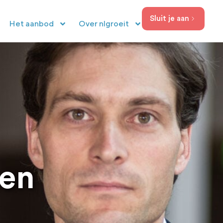
Sluit je aan
Het aanbod
Over nlgroeit
sen