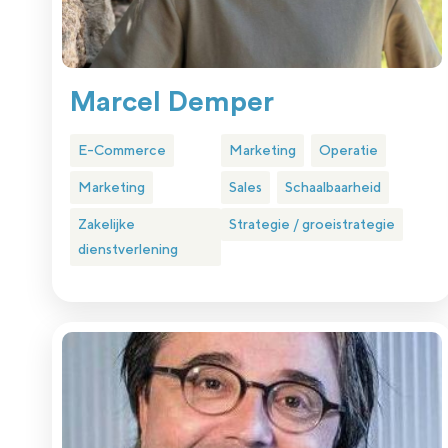
Marcel Demper
E-Commerce
Marketing
Operatie
Marketing
Sales
Schaalbaarheid
Zakelijke
Strategie / groeistrategie
dienstverlening