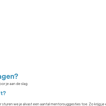
agen?
or je aan de slag.
it?
er sturen we je
alvast een aantal
mentorsuggesties toe.
Zo krijg j