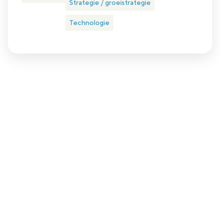
Strategie / groeistrategie
Technologie
Plan eenvoudig een kennismakingsgesprek
Is nlgroeit iets voor jou?
Nlgroeit is er voor ambitieuze groeiondernemer in het hart
van het MKB (met een omzet tussen 1 en 150 miljoen euro
en minimaal 4 fte in dienst).
Ben jij dit? Zijn we een match? Daar komen we samen
achter.