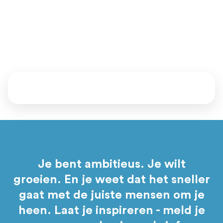
Vertel ons waar je staat en waar je naartoe wil. Samen kijken
we welke mentoren, events en programma’s bij je passen.
Daarna bepaal jij of je aansluit.
Je bent ambitieus. Je wilt
groeien. En je weet dat het sneller
gaat met de juiste mensen om je
heen. Laat je inspireren - meld je