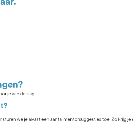
aar.
agen?
or je aan de slag.
it?
er sturen we je
alvast een aantal
mentorsuggesties toe.
Zo krijg j