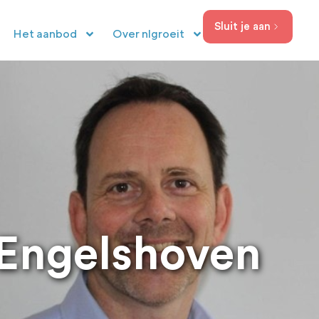
Sluit je aan
Het aanbod
Over nlgroeit
 Engelshoven