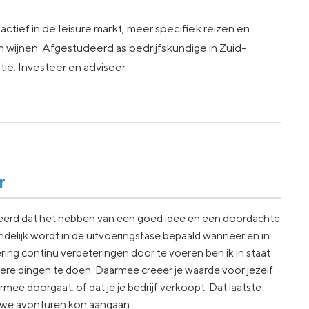
ctief in de leisure markt, meer specifiek reizen en
 wijnen. Afgestudeerd as bedrijfskundige in Zuid-
e. Investeer en adviseer.
r
geleerd dat het hebben van een goed idee en een doordachte
ndelijk wordt in de uitvoeringsfase bepaald wanneer en in
ring continu verbeteringen door te voeren ben ik in staat
re dingen te doen. Daarmee creëer je waarde voor jezelf
rmee doorgaat; of dat je je bedrijf verkoopt. Dat laatste
euwe avonturen kon aangaan.