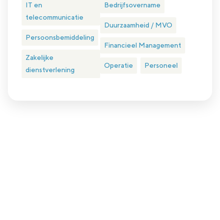
IT en
Bedrijfsovername
telecommunicatie
Duurzaamheid / MVO
Persoonsbemiddeling
Financieel Management
Zakelijke
Operatie
Personeel
dienstverlening
Plan eenvoudig een kennismakingsgesprek
Is nlgroeit iets voor jou?
Nlgroeit is er voor ambitieuze groeiondernemer in het hart