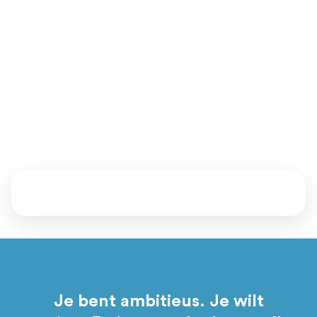
van het MKB (met een omzet tussen 1 en 150 miljoen euro
en minimaal 4 fte in dienst).
Ben jij dit? Zijn we een match? Daar komen we samen
achter.
Vertel ons waar je staat en waar je naartoe wil. Samen kijken
we welke mentoren, events en programma’s bij je passen.
Daarna bepaal jij of je aansluit.
Je bent ambitieus. Je wilt