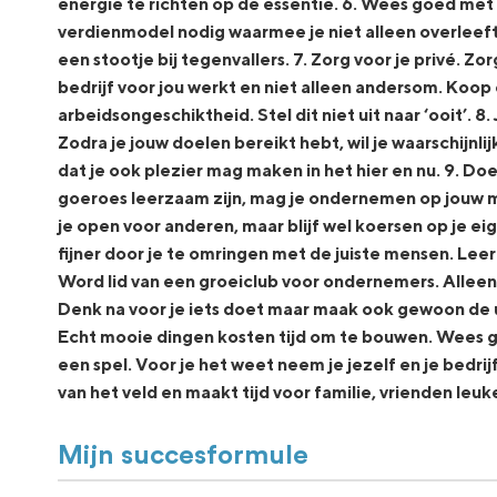
energie te richten op de essentie. 6. Wees goed met 
verdienmodel nodig waarmee je niet alleen overleef
een stootje bij tegenvallers. 7. Zorg voor je privé. Z
bedrijf voor jou werkt en niet alleen andersom. Koop
arbeidsongeschiktheid. Stel dit niet uit naar ‘ooit’. 8.
Zodra je jouw doelen bereikt hebt, wil je waarschijnlij
dat je ook plezier mag maken in het hier en nu. 9. D
goeroes leerzaam zijn, mag je ondernemen op jouw man
je open voor anderen, maar blijf wel koersen op je eig
fijner door je te omringen met de juiste mensen. Leer
Word lid van een groeiclub voor ondernemers. Alleen g
Denk na voor je iets doet maar maak ook gewoon de u
Echt mooie dingen kosten tijd om te bouwen. Wees ge
een spel. Voor je het weet neem je jezelf en je bedrij
van het veld en maakt tijd voor familie, vrienden leuk
Mijn succesformule