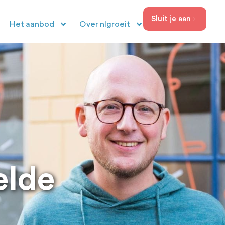
Sluit je aan
Het aanbod
Over nlgroeit
elde