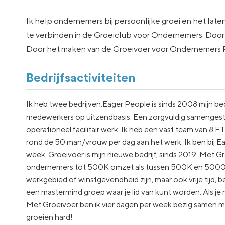
Ik help ondernemers bij persoonlijke groei en het late
te verbinden in de Groeiclub voor Ondernemers. Door m
Door het maken van de Groeivoer voor Ondernemers Po
Bedrijfsactiviteiten
Ik heb twee bedrijven:Eager People is sinds 2008 mijn bedri
medewerkers op uitzendbasis. Een zorgvuldig samengeste
operationeel facilitair werk. Ik heb een vast team van 8 F
rond de 50 man/vrouw per dag aan het werk. Ik ben bij E
week. Groeivoer is mijn nieuwe bedrijf, sinds 2019. Met 
ondernemers tot 500K omzet als tussen 500K en 5000K. Wa
werkgebied of winstgevendheid zijn, maar ook vrije tijd, b
een mastermind groep waar je lid van kunt worden. Als je m
Met Groeivoer ben ik vier dagen per week bezig samen m
groeien hard!