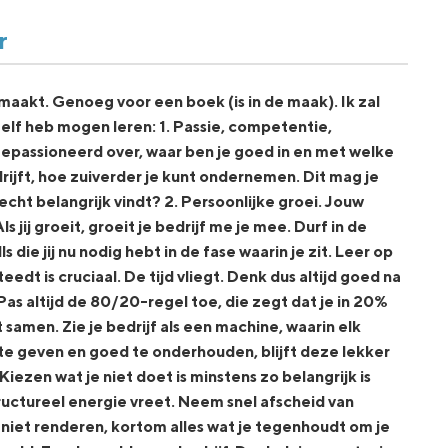
r
maakt. Genoeg voor een boek (is in de maak). Ik zal
zelf heb mogen leren: 1. Passie, competentie,
e gepassioneerd over, waar ben je goed in en met welke
ijft, hoe zuiverder je kunt ondernemen. Dit mag je
echt belangrijk vindt? 2. Persoonlijke groei. Jouw
s jij groeit, groeit je bedrijf me je mee. Durf in de
ls die jij nu nodig hebt in de fase waarin je zit. Leer op
teedt is cruciaal. De tijd vliegt. Denk dus altijd goed na
as altijd de 80/20-regel toe, die zegt dat je in 20%
t samen. Zie je bedrijf als een machine, waarin elk
te geven en goed te onderhouden, blijft deze lekker
Kiezen wat je niet doet is minstens zo belangrijk is
tructureel energie vreet. Neem snel afscheid van
e niet renderen, kortom alles wat je tegenhoudt om je