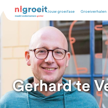
Jouw groeifase
Groeiverhalen
Gerhard te V