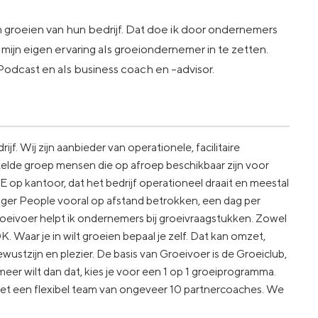
n groeien van hun bedrijf. Dat doe ik door ondernemers
ijn eigen ervaring als groeiondernemer in te zetten.
dcast en als business coach en -advisor.
jf. Wij zijn aanbieder van operationele, facilitaire
lde groep mensen die op afroep beschikbaar zijn voor
TE op kantoor, dat het bedrijf operationeel draait en meestal
ager People vooral op afstand betrokken, een dag per
Groeivoer helpt ik ondernemers bij groeivraagstukken. Zowel
ar je in wilt groeien bepaal je zelf. Dat kan omzet,
ewustzijn en plezier. De basis van Groeivoer is de Groeiclub,
eer wilt dan dat, kies je voor een 1 op 1 groeiprogramma.
et een flexibel team van ongeveer 10 partnercoaches. We