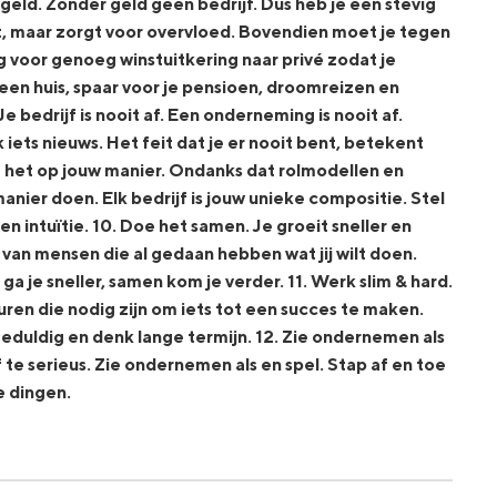
geld. Zonder geld geen bedrijf. Dus heb je een stevig
t, maar zorgt voor overvloed. Bovendien moet je tegen
org voor genoeg winstuitkering naar privé zodat je
 een huis, spaar voor je pensioen, droomreizen en
 Je bedrijf is nooit af. Een onderneming is nooit af.
k iets nieuws. Het feit dat je er nooit bent, betekent
oe het op jouw manier. Ondanks dat rolmodellen en
ier doen. Elk bedrijf is jouw unieke compositie. Stel
en intuïtie. 10. Doe het samen. Je groeit sneller en
 van mensen die al gedaan hebben wat jij wilt doen.
a je sneller, samen kom je verder. 11. Werk slim & hard.
ren die nodig zijn om iets tot een succes te maken.
duldig en denk lange termijn. 12. Zie ondernemen als
f te serieus. Zie ondernemen als en spel. Stap af en toe
e dingen.