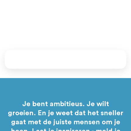
achter.
Vertel ons waar je staat en waar je naartoe wil. Samen kijken
we welke mentoren, events en programma’s bij je passen.
Daarna bepaal jij of je aansluit.
Je bent ambitieus. Je wilt
groeien. En je weet dat het sneller
gaat met de juiste mensen om je