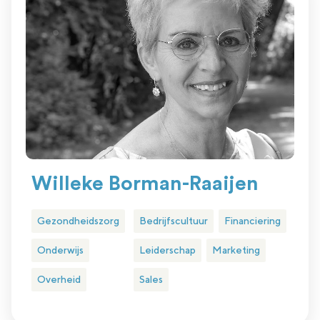
Willeke Borman-Raaijen
Gezondheidszorg
Bedrijfscultuur
Financiering
Onderwijs
Leiderschap
Marketing
Overheid
Sales