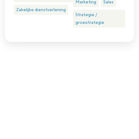
Marketing
Sales
Zakelijke dienstverlening
Strategie /
groeistrategie
Plan eenvoudig een kennismakingsgesprek
Is nlgroeit iets voor jou?
Nlgroeit is er voor ambitieuze groeiondernemer in het hart
van het MKB (met een omzet tussen 1 en 150 miljoen euro
en minimaal 4 fte in dienst).
Ben jij dit? Zijn we een match? Daar komen we samen