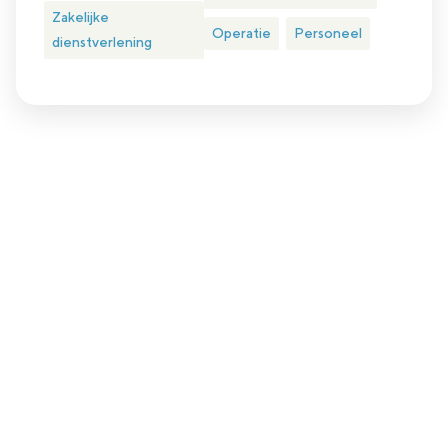
Zakelijke
Operatie
Personeel
dienstverlening
Plan eenvoudig een kennismakingsgesprek
Is nlgroeit iets voor jou?
Nlgroeit is er voor ambitieuze groeiondernemer in het hart
van het MKB (met een omzet tussen 1 en 150 miljoen euro
en minimaal 4 fte in dienst).
Ben jij dit? Zijn we een match? Daar komen we samen
achter.