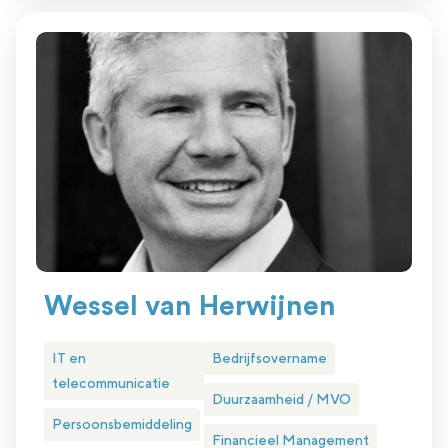
Wessel van Herwijnen
IT en
Bedrijfsovername
telecommunicatie
Duurzaamheid / MVO
Persoonsbemiddeling
Financieel Management