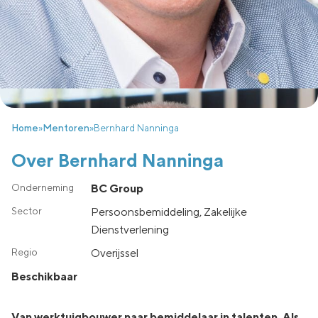
Home
»
Mentoren
»
Bernhard Nanninga
Over Bernhard Nanninga
BC Group
Persoonsbemiddeling, Zakelijke
Dienstverlening
overijssel
Beschikbaar
Van werktuigbouwer naar bemiddelaar in talenten. Als