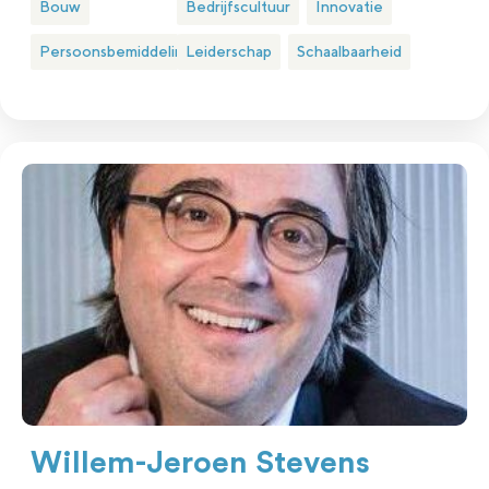
Bouw
Bedrijfscultuur
Innovatie
Persoonsbemiddeling
Leiderschap
Schaalbaarheid
Willem-Jeroen Stevens