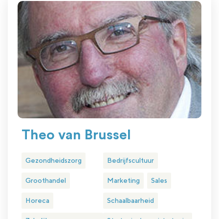
Theo van Brussel
Gezondheidszorg
Bedrijfscultuur
Groothandel
Marketing
Sales
Horeca
Schaalbaarheid