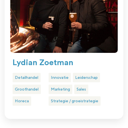
Lydian Zoetman
Detailhandel
Innovatie
Leiderschap
Groothandel
Marketing
Sales
Horeca
Strategie / groeistrategie