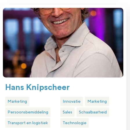
Hans Knipscheer
Marketing
Innovatie
Marketing
Persoonsbemiddeling
Sales
Schaalbaarheid
Transport en logistiek
Technologie