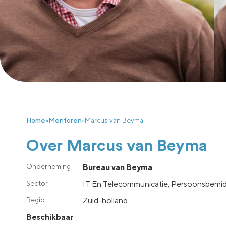
Home
»
Mentoren
»
Marcus van Beyma
Over Marcus van Beyma
Bureau van Beyma
IT En Telecommunicatie, Persoonsbemid
zuid-holland
Beschikbaar