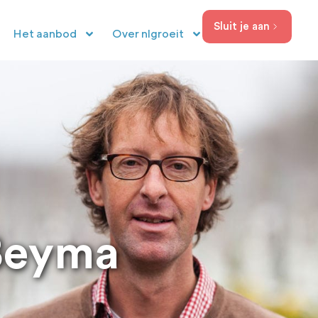
Sluit je aan
Het aanbod
Over nlgroeit
Beyma