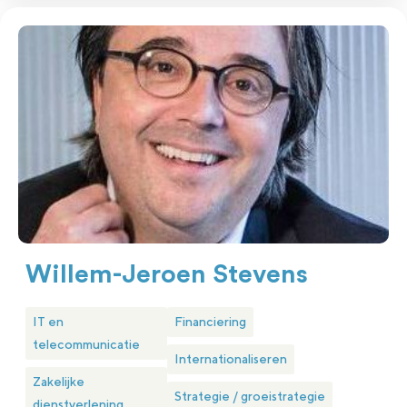
Willem-Jeroen Stevens
IT en
Financiering
telecommunicatie
Internationaliseren
Zakelijke
Strategie / groeistrategie
dienstverlening