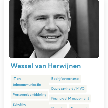
Wessel van Herwijnen
IT en
Bedrijfsovername
telecommunicatie
Duurzaamheid / MVO
Persoonsbemiddeling
Financieel Management
Zakelijke