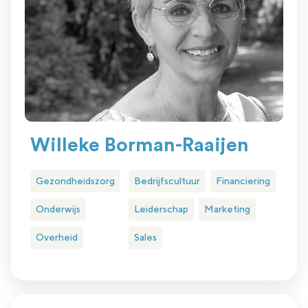
Willeke Borman-Raaijen
Gezondheidszorg
Bedrijfscultuur
Financiering
Onderwijs
Leiderschap
Marketing
Overheid
Sales