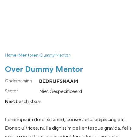
Home
»
Mentoren
»
Dummy Mentor
Over Dummy Mentor
BEDRIJFSNAAM
Niet Gespecificeerd
Niet
beschikbaar
Lorem ipsum dolor sit amet, consectetur adipiscing elit.
Donec ultrices, nulla dignissim pellentesque gravida, felis
massa suscipit elit, ac tincidunt turpis lectus vel odio.