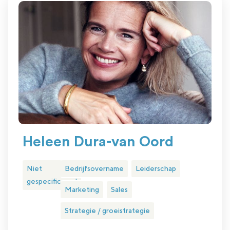
Heleen Dura-van Oord
Niet
Bedrijfsovername
Leiderschap
gespecificeerd
Marketing
Sales
Strategie / groeistrategie