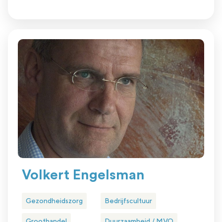
Volkert Engelsman
Gezondheidszorg
Bedrijfscultuur
Groothandel
Duurzaamheid / MVO