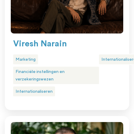
Viresh Narain
Marketing
Internationalise
Financiële instellingen en
verzekeringswezen
Internationaliseren