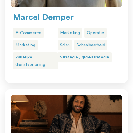
Marcel Demper
E-Commerce
Marketing
Operatie
Marketing
Sales
Schaalbaarheid
Zakelijke
Strategie / groeistrategie
dienstverlening