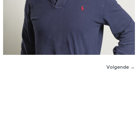
Volgende
→
Plan eenvoudig een kennismakingsgesprek
Is nlgroeit iets voor jou?
Nlgroeit is er voor ambitieuze groeiondernemer in het hart
van het MKB (met een omzet tussen 1 en 150 miljoen euro
en minimaal 4 fte in dienst).
Ben jij dit? Zijn we een match? Daar komen we samen