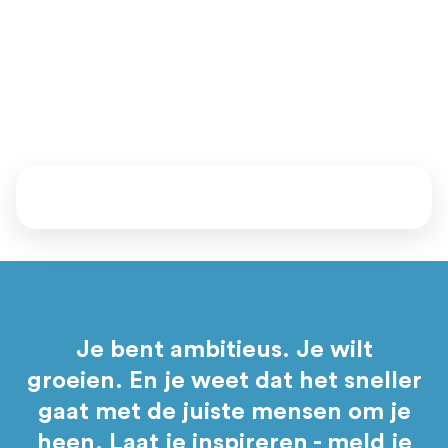
achter.
Vertel ons waar je staat en waar je naartoe wil. Samen kijken
we welke mentoren, events en programma’s bij je passen.
Daarna bepaal jij of je aansluit.
Je bent ambitieus. Je wilt
groeien. En je weet dat het sneller
gaat met de juiste mensen om je
heen. Laat je inspireren - meld je