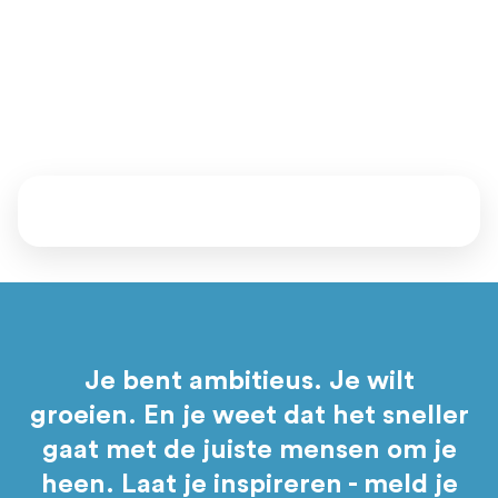
achter.
Vertel ons waar je staat en waar je naartoe wil. Samen kijken
we welke mentoren, events en programma’s bij je passen.
Daarna bepaal jij of je aansluit.
Je bent ambitieus. Je wilt
groeien. En je weet dat het sneller
gaat met de juiste mensen om je
heen. Laat je inspireren - meld je