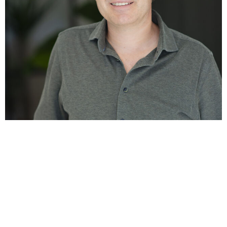
Plan eenvoudig een kennismakingsgesprek
Is nlgroeit iets voor jou?
Nlgroeit is er voor ambitieuze groeiondernemer in het hart
van het MKB (met een omzet tussen 1 en 150 miljoen euro
en minimaal 4 fte in dienst).
Ben jij dit? Zijn we een match? Daar komen we samen