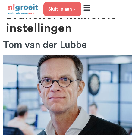
Sluit je aan
Branche:
Financiele
Jouw groeifase
Het aanbod
Over nlgroeit
instellingen
Tom van der Lubbe