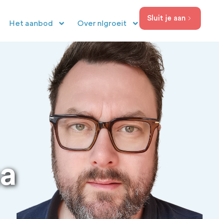
Sluit je aan
Het aanbod
Over nlgroeit
ma