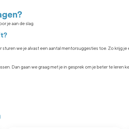
agen?
or je aan de slag.
it?
er sturen we je
alvast een aantal
mentorsuggesties toe.
Zo krijg j
ssen.
Dan gaan
we graag met je in
gesprek om je beter te leren 
n