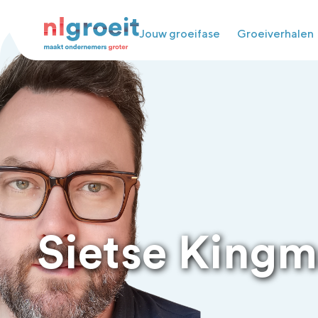
Jouw groeifase
Groeiverhalen
Sietse King