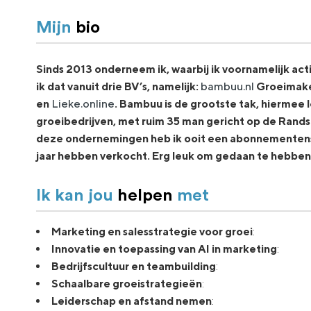
Mijn
bio
Sinds 2013 onderneem ik, waarbij ik voornamelijk act
ik dat vanuit drie BV’s, namelijk:
bambuu.nl
Groeimake
en
Lieke.online
. Bambuu is de grootste tak, hiermee
groeibedrijven, met ruim 35 man gericht op de Rands
deze ondernemingen heb ik ooit een abonnementense
jaar hebben verkocht. Erg leuk om gedaan te hebben
Ik kan jou
helpen
met
Marketing en salesstrategie voor groei
:
Innovatie en toepassing van AI in marketing
:
Bedrijfscultuur en teambuilding
:
Schaalbare groeistrategieën
:
Leiderschap en afstand nemen
: