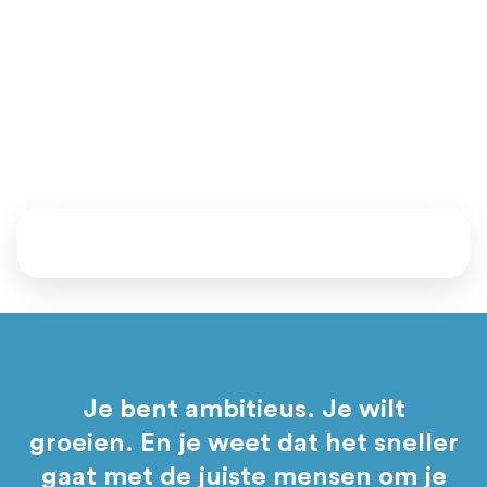
Ben jij dit? Zijn we een match? Daar komen we samen
achter.
Vertel ons waar je staat en waar je naartoe wil. Samen kijken
we welke mentoren, events en programma’s bij je passen.
Daarna bepaal jij of je aansluit.
Je bent ambitieus. Je wilt
groeien. En je weet dat het sneller
gaat met de juiste mensen om je