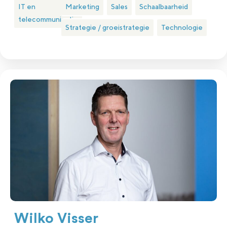
IT en
Marketing
Sales
Schaalbaarheid
telecommunicatie
Strategie / groeistrategie
Technologie
Wilko Visser