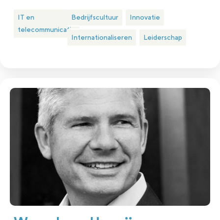
IT en
Bedrijfscultuur
Innovatie
telecommunicatie
Internationaliseren
Leiderschap