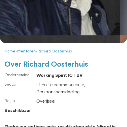
Home
»
Mentoren
»
Richard Oosterhuis
Over Richard Oosterhuis
Working Spirit ICT BV
IT En Telecommunicatie,
Persoonsbemiddeling
overijssel
Beschikbaar
Gedreven, enthousiaste, resultaatgerichte (direct in