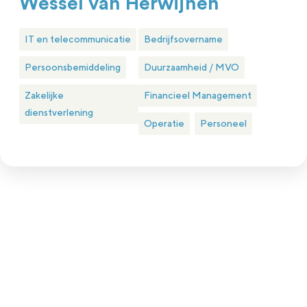
Wessel van Herwijnen
IT en telecommunicatie
Bedrijfsovername
Persoonsbemiddeling
Duurzaamheid / MVO
Zakelijke
Financieel Management
dienstverlening
Operatie
Personeel
Plan eenvoudig een kennismakingsgesprek
Is nlgroeit iets voor jou?
Nlgroeit is er voor ambitieuze groeiondernemer in het hart
van het MKB (met een omzet tussen 1 en 150 miljoen euro
en minimaal 4 fte in dienst).