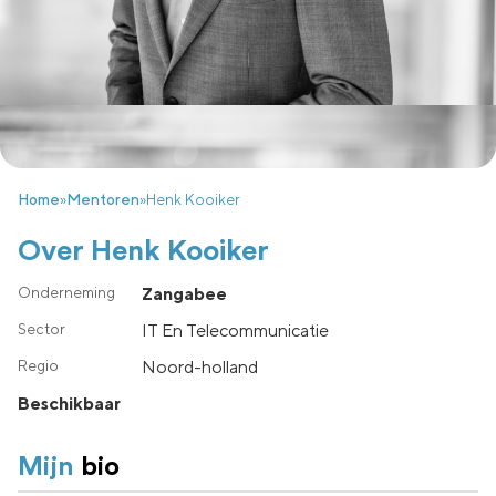
Home
»
Mentoren
»
Henk Kooiker
Over Henk Kooiker
Zangabee
IT En Telecommunicatie
noord-holland
Beschikbaar
Mijn
bio