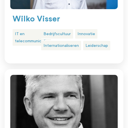
Wilko Visser
IT en
Bedrijfscultuur
Innovatie
telecommunicatie
Internationaliseren
Leiderschap