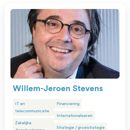
Willem-Jeroen Stevens
IT en
Financiering
telecommunicatie
Internationaliseren
Zakelijke
Strategie / groeistrategie