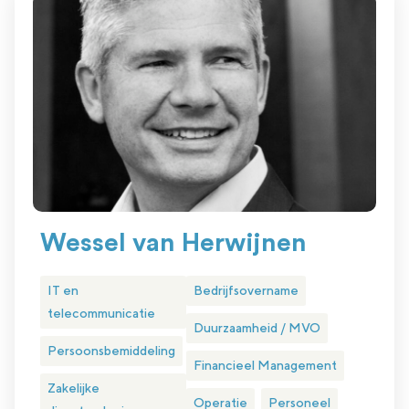
Wessel van Herwijnen
IT en
Bedrijfsovername
telecommunicatie
Duurzaamheid / MVO
Persoonsbemiddeling
Financieel Management
Zakelijke
Operatie
Personeel