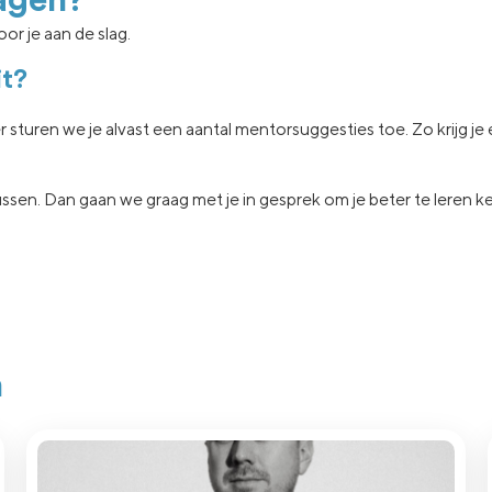
agen?
or je aan de slag.
it?
er sturen we je
alvast een aantal
mentorsuggesties toe.
Zo krijg j
ssen.
Dan gaan
we graag met je in
gesprek om je beter te leren 
n