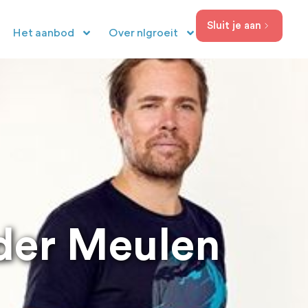
Sluit je aan
Het aanbod
Over nlgroeit
der Meulen