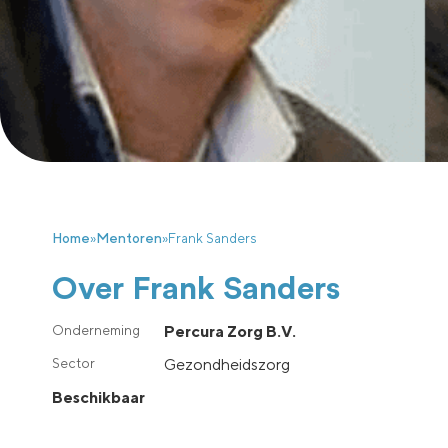
Home
»
Mentoren
»
Frank Sanders
Over Frank Sanders
Percura Zorg B.V.
Gezondheidszorg
Beschikbaar