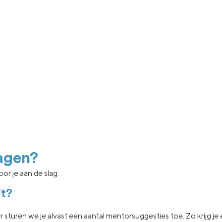
agen?
or je aan de slag.
it?
er sturen we je
alvast een aantal
mentorsuggesties toe.
Zo krijg j