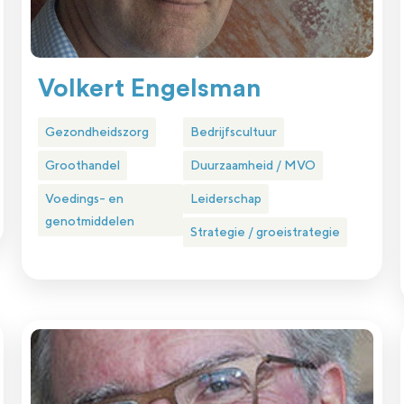
Volkert Engelsman
Gezondheidszorg
Bedrijfscultuur
Groothandel
Duurzaamheid / MVO
Voedings- en
Leiderschap
genotmiddelen
Strategie / groeistrategie