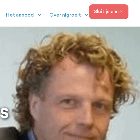
Sluit je aan
Het aanbod
Over nlgroeit
s