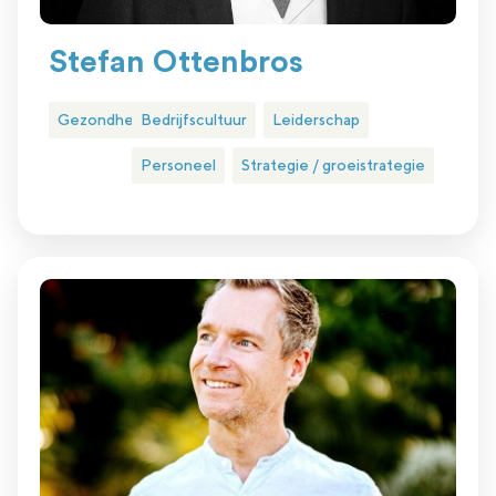
Stefan Ottenbros
Gezondheidszorg
Bedrijfscultuur
Leiderschap
Personeel
Strategie / groeistrategie