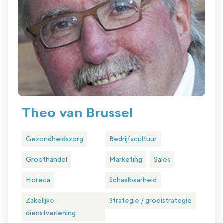
Theo van Brussel
Gezondheidszorg
Bedrijfscultuur
Groothandel
Marketing
Sales
Horeca
Schaalbaarheid
Zakelijke
Strategie / groeistrategie
dienstverlening