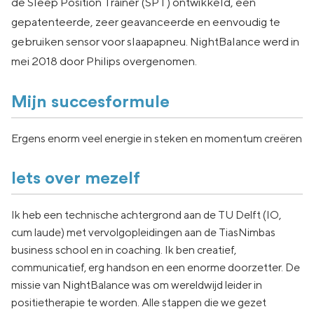
de Sleep Position Trainer (SPT) ontwikkeld, een
gepatenteerde, zeer geavanceerde en eenvoudig te
gebruiken sensor voor slaapapneu. NightBalance werd in
mei 2018 door Philips overgenomen.
Mijn succesformule
Ergens enorm veel energie in steken en momentum creëren
Iets over mezelf
Ik heb een technische achtergrond aan de TU Delft (IO,
cum laude) met vervolgopleidingen aan de TiasNimbas
business school en in coaching. Ik ben creatief,
communicatief, erg handson en een enorme doorzetter. De
missie van NightBalance was om wereldwijd leider in
positietherapie te worden. Alle stappen die we gezet