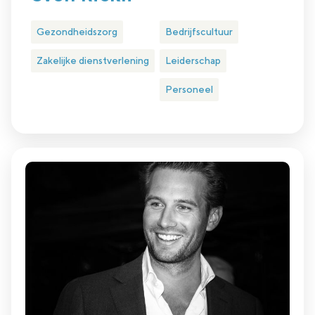
Gezondheidszorg
Bedrijfscultuur
Zakelijke dienstverlening
Leiderschap
Personeel