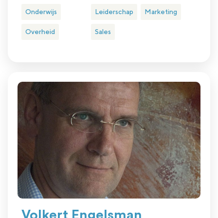
Onderwijs
Leiderschap
Marketing
Overheid
Sales
Volkert Engelsman