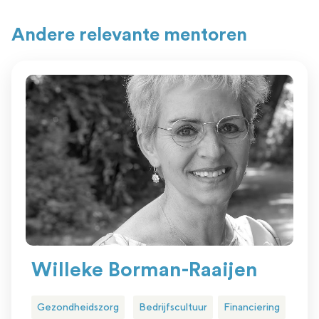
Andere relevante mentoren
Willeke Borman-Raaijen
Gezondheidszorg
Bedrijfscultuur
Financiering