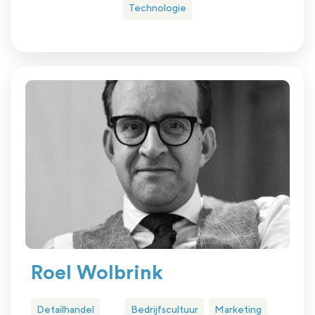
Technologie
Roel Wolbrink
Detailhandel
Bedrijfscultuur
Marketing