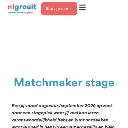
Sluit je aan
Jouw groeifase
Het aanbod
Over nlgroeit
Stagevacature:
Matchmaker
Matchmaker stage
Ben jij vanaf augustus/september 2026 op zoek
naar een stageplek waar jij veel kan leren,
verantwoordelijkheid hebt en kunt ontdekken
waar je goed in bent in een supergezellig en klein