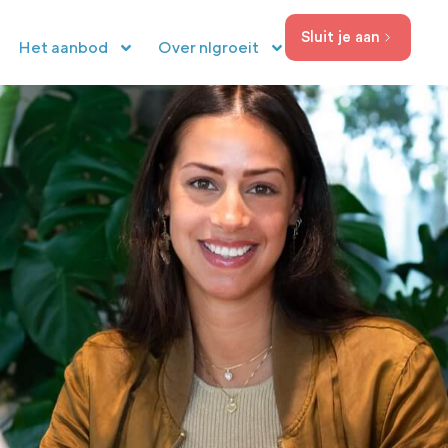
Sluit je aan
ke Marketing Ma
Het aanbod
Over nlgroeit