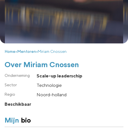
Home
»
Mentoren
»
Miriam Cnossen
Over Miriam Cnossen
Scale-up leaderschip
Technologie
noord-holland
Beschikbaar
Mijn
bio