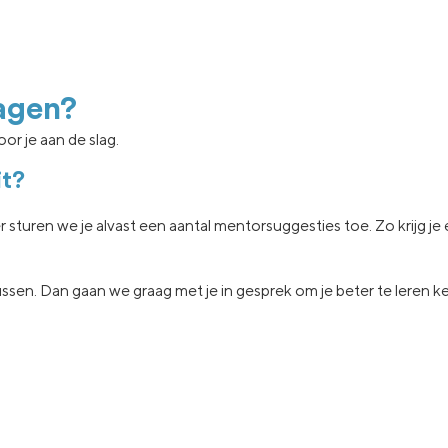
agen?
or je aan de slag.
it?
er sturen we je
alvast een aantal
mentorsuggesties toe.
Zo krijg j
ssen.
Dan gaan
we graag met je in
gesprek om je beter te leren 