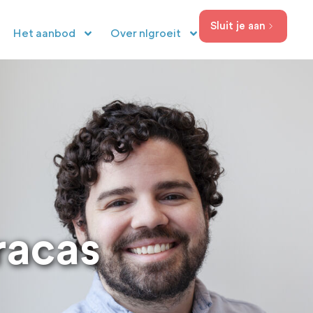
Sluit je aan
Het aanbod
Over nlgroeit
racas