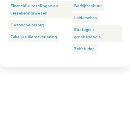
Financiële instellingen en
Bedrijfscultuur
verzekeringswezen
Leiderschap
Gezondheidszorg
Strategie /
Zakelijke dienstverlening
groeistrategie
Zelfsturing
Plan eenvoudig een kennismakingsgesprek
Is nlgroeit iets voor jou?
Nlgroeit is er voor ambitieuze groeiondernemer in het hart
van het MKB (met een omzet tussen 1 en 150 miljoen euro
en minimaal 4 fte in dienst).