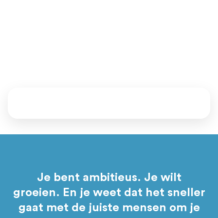
Ben jij dit? Zijn we een match? Daar komen we samen
achter.
Vertel ons waar je staat en waar je naartoe wil. Samen kijken
we welke mentoren, events en programma’s bij je passen.
Daarna bepaal jij of je aansluit.
Je bent ambitieus. Je wilt
groeien. En je weet dat het sneller
gaat met de juiste mensen om je