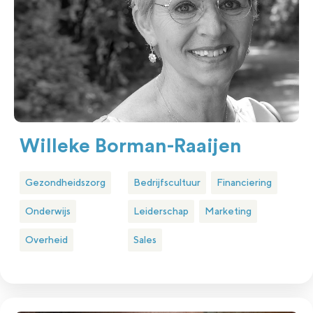
Willeke Borman-Raaijen
Gezondheidszorg
Bedrijfscultuur
Financiering
Onderwijs
Leiderschap
Marketing
Overheid
Sales