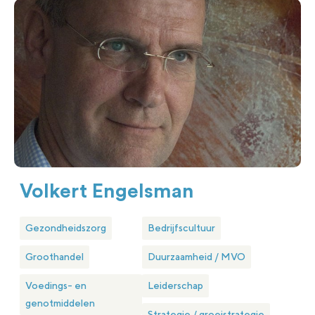
Volkert Engelsman
Gezondheidszorg
Bedrijfscultuur
Groothandel
Duurzaamheid / MVO
Voedings- en
Leiderschap
genotmiddelen
Strategie / groeistrategie