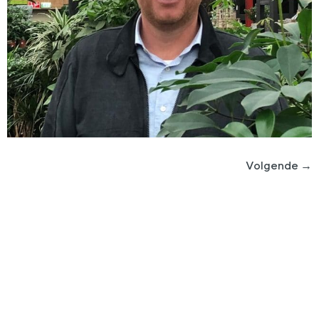
Volgende
→
Plan eenvoudig een kennismakingsgesprek
Is nlgroeit iets voor jou?
Nlgroeit is er voor ambitieuze groeiondernemer in het hart
van het MKB (met een omzet tussen 1 en 150 miljoen euro
en minimaal 4 fte in dienst).