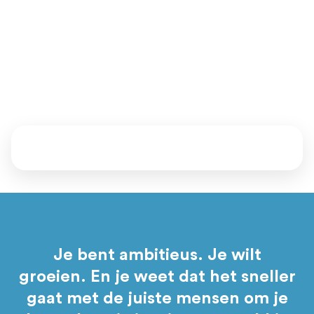
Ben jij dit? Zijn we een match? Daar komen we samen
achter.
Vertel ons waar je staat en waar je naartoe wil. Samen kijken
we welke mentoren, events en programma’s bij je passen.
Daarna bepaal jij of je aansluit.
Je bent ambitieus. Je wilt
groeien. En je weet dat het sneller
gaat met de juiste mensen om je