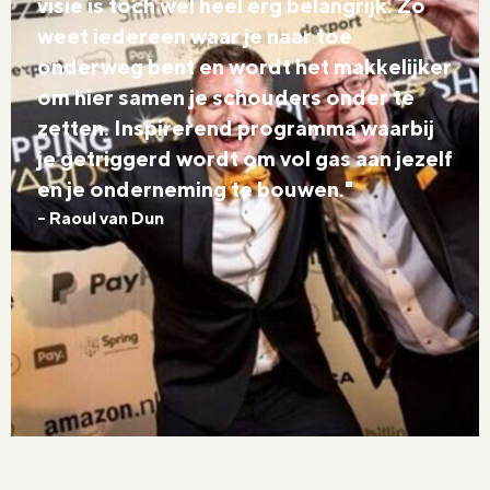
visie is toch wel heel erg belangrijk. Zo
weet iedereen waar je naar toe
onderweg bent en wordt het makkelijker
om hier samen je schouders onder te
zetten. Inspirerend programma waarbij
je getriggerd wordt om vol gas aan jezelf
en je onderneming te bouwen."
- Raoul van Dun