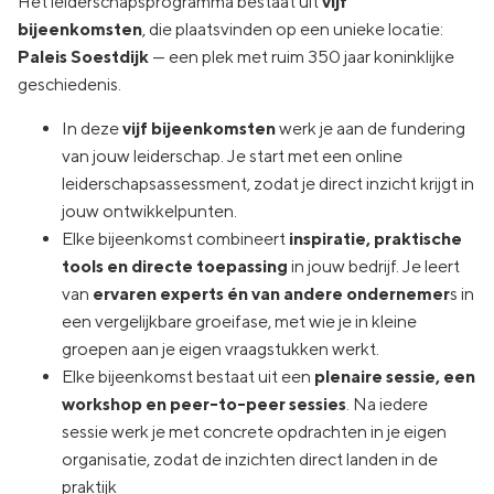
Het leiderschapsprogramma bestaat uit
vijf
bijeenkomsten
, die plaatsvinden op een unieke locatie:
Paleis Soestdijk
— een plek met ruim 350 jaar koninklijke
geschiedenis.
In deze
vijf bijeenkomsten
werk je aan de fundering
van jouw leiderschap. Je start met een online
leiderschapsassessment, zodat je direct inzicht krijgt in
jouw ontwikkelpunten.
Elke bijeenkomst combineert
inspiratie, praktische
tools en directe toepassing
in jouw bedrijf. Je leert
van
ervaren experts én van andere ondernemer
s in
een vergelijkbare groeifase, met wie je in kleine
groepen aan je eigen vraagstukken werkt.
Elke bijeenkomst bestaat uit een
plenaire sessie, een
workshop en peer-to-peer sessies
. Na iedere
sessie werk je met concrete opdrachten in je eigen
organisatie, zodat de inzichten direct landen in de
praktijk