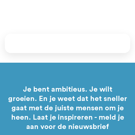
Vertel ons waar je staat en waar je naartoe wil. Samen kijken
we welke mentoren, events en programma’s bij je passen.
Daarna bepaal jij of je aansluit.
Je bent ambitieus. Je wilt
groeien. En je weet dat het sneller
gaat met de juiste mensen om je
heen. Laat je inspireren - meld je
aan voor de nieuwsbrief