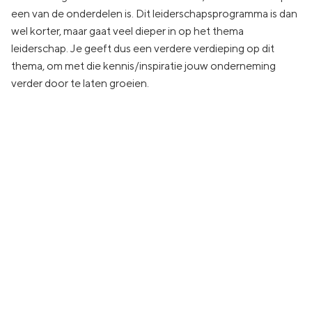
een van de onderdelen is. Dit leiderschapsprogramma is dan
wel korter, maar gaat veel dieper in op het thema
leiderschap. Je geeft dus een verdere verdieping op dit
thema, om met die kennis/inspiratie jouw onderneming
verder door te laten groeien.
Plan eenvoudig een kennismakingsgesprek
Is nlgroeit iets voor jou?
Nlgroeit is er voor ambitieuze groeiondernemer in het hart
van het MKB (met een omzet tussen 1 en 150 miljoen euro
en minimaal 4 fte in dienst).
Ben jij dit? Zijn we een match? Daar komen we samen
achter.