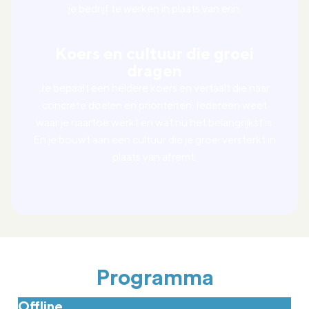
je bedrijf te werken in plaats van erin.
Koers en cultuur die groei
dragen
Je bepaalt een heldere koers en vertaalt die naar
concrete doelen en prioriteiten. Iedereen weet
waar je naartoe werkt en wat nu het belangrijkst is.
En je bouwt aan een cultuur die je groei versterkt in
plaats van afremt.
Programma
Offline