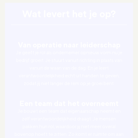
Wat levert het je op?
Van operatie naar leiderschap
Je geeft je rol als ondernemer opnieuw vorm nu je
bedrijf groeit. Je stuurt vanuit richting in plaats van
vanuit de waan van de dag. En je leert
verantwoordelijkheid echt uit handen te geven,
zodat jij niet langer de rem op je groei bent.
Een team dat het overneemt
Je bouwt een team dat eigenaarschap neemt en
zelf verantwoordelijkheid draagt. Je mensen
pakken hun rol, waardoor jij niet meer overal
bovenop hoeft te zitten. Zo komt er ruimte om aan