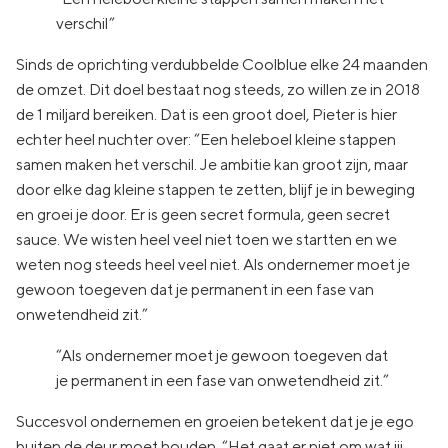
verschil”
Sinds de oprichting verdubbelde Coolblue elke 24 maanden
de omzet. Dit doel bestaat nog steeds, zo willen ze in 2018
de 1 miljard bereiken. Dat is een groot doel, Pieter is hier
echter heel nuchter over: “Een heleboel kleine stappen
samen maken het verschil. Je ambitie kan groot zijn, maar
door elke dag kleine stappen te zetten, blijf je in beweging
en groei je door. Er is geen secret formula, geen secret
sauce. We wisten heel veel niet toen we startten en we
weten nog steeds heel veel niet. Als ondernemer moet je
gewoon toegeven dat je permanent in een fase van
onwetendheid zit.”
“Als ondernemer moet je gewoon toegeven dat
je permanent in een fase van onwetendheid zit.”
Succesvol ondernemen en groeien betekent dat je je ego
buiten de deur moet houden. “Het gaat er niet om wat jij