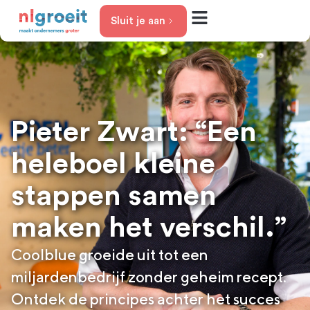
Sluit je aan
Jouw groeifase
Het aanbod
Over nlgroeit
Pieter Zwart: “Een
heleboel kleine
stappen samen
maken het verschil.”
Coolblue groeide uit tot een
miljardenbedrijf zonder geheim recept.
Ontdek de principes achter het succes