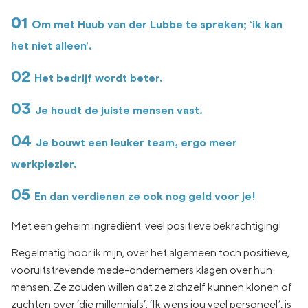
01
Om met Huub van der Lubbe te spreken; ‘ik kan
het niet alleen’.
02
Het bedrijf wordt beter.
03
Je houdt de juiste mensen vast.
04
Je bouwt een leuker team, ergo meer
werkplezier.
05
En dan verdienen ze ook nog geld voor je!
Met een geheim ingrediënt: veel positieve bekrachtiging!
Regelmatig hoor ik mijn, over het algemeen toch positieve,
vooruitstrevende mede-ondernemers klagen over hun
mensen. Ze zouden willen dat ze zichzelf kunnen klonen of
zuchten over ‘die millennials’. ’Ik wens jou veel personeel’, is