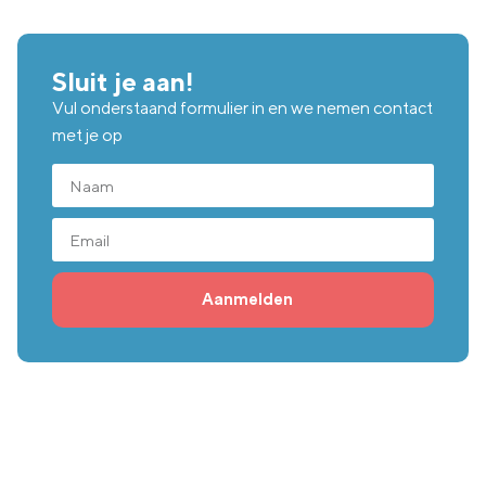
Sluit je aan!
Vul onderstaand formulier in en we nemen contact
met je op
Aanmelden
Plan eenvoudig een kennismakingsgesprek
Is nlgroeit iets voor jou?