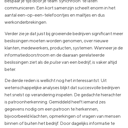
bespaar je tijd door je team ‘synchroon’ te laten
communiceren. Een kort samenzijn scheelt enorm in het
aantal een-op-een-telefoontjes en mailtjes en dus
werkonderbrekingen.
Verder zie je dat juist bij groeiende bedrijven significant meer
beslissingen moeten worden genomen, over nieuwe
klanten, medewerkers, producten, systemen. Wanneer je de
informatiedoorstroom en de daaraan gerelateerde
beslissingen ziet als de
pulse
van een bedrijf, is vaker altijd
beter.
De derde reden is wellicht nog het interessantst. Uit
wetenschappelijke analyses blijkt dat succesvolle bedrijven
het snelst op verandering inspelen. De gedachte hierachter
is patroonherkenning. Gemiddeld heeft iemand zes
gegevens nodig om een patroon te herkennen,
bijvoorbeeld klachten, opmerkingen of vragen van mensen
binnen of buiten het bedrijf. Door dagelijks informatie te