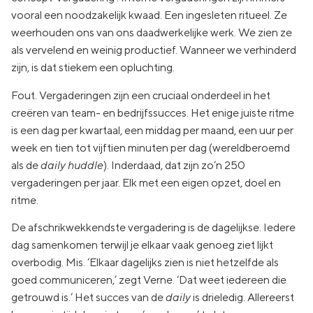
vooral een noodzakelijk kwaad. Een ingesleten ritueel. Ze
weerhouden ons van ons daadwerkelijke werk. We zien ze
als vervelend en weinig productief. Wanneer we verhinderd
zijn, is dat stiekem een opluchting.
Fout. Vergaderingen zijn een cruciaal onderdeel in het
creëren van team- en bedrijfssucces. Het enige juiste ritme
is een dag per kwartaal, een middag per maand, een uur per
week en tien tot vijftien minuten per dag (wereldberoemd
als de
daily huddle
). Inderdaad, dat zijn zo’n 250
vergaderingen per jaar. Elk met een eigen opzet, doel en
ritme.
De afschrikwekkendste vergadering is de dagelijkse. Iedere
dag samenkomen terwijl je elkaar vaak genoeg ziet lijkt
overbodig. Mis. ‘Elkaar dagelijks zien is niet hetzelfde als
goed communiceren,’ zegt Verne. ‘Dat weet iedereen die
getrouwd is.’ Het succes van de
daily
is drieledig. Allereerst