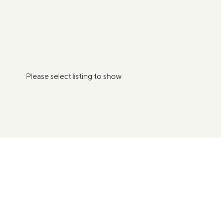
Please select listing to show.
Plan eenvoudig een kennismakingsgesprek
Is nlgroeit iets voor jou
Nlgroeit is er voor ambitieuze groeiondernemer i