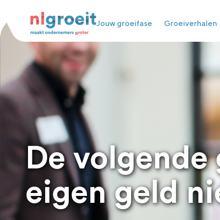
Jouw groeifase
Groeiverhalen
De volgende g
eigen geld ni