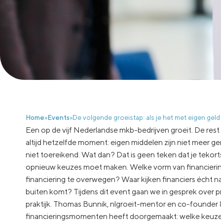
Home
»
Events
»
De volgende groeistap: als je het met eigen geld
Een op de vijf Nederlandse mkb-bedrijven groeit. De rest s
altijd hetzelfde moment: eigen middelen zijn niet meer g
niet toereikend. Wat dan? Dat is geen teken dat je tekort
opnieuw keuzes moet maken. Welke vorm van financiering 
financiering te overwegen? Waar kijken financiers écht naa
buiten komt? Tijdens dit event gaan we in gesprek over pr
praktijk. Thomas Bunnik, nlgroeit-mentor en co-founde
financieringsmomenten heeft doorgemaakt: welke keuzes 