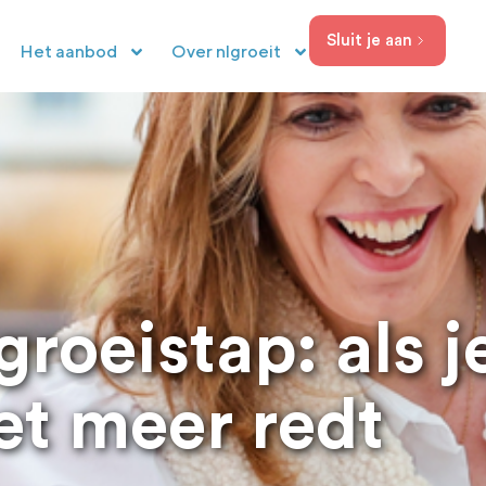
Sluit je aan
Het aanbod
Over nlgroeit
roeistap: als j
et meer redt