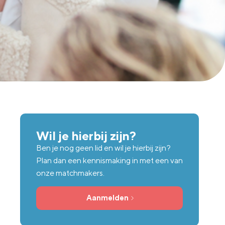
Wil je hierbij zijn?
Ben je nog geen lid en wil je hierbij zijn?
Plan dan een kennismaking in met een van
onze matchmakers.
Aanmelden