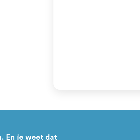
imaal 4 fte in dienst).
men achter.
men kijken we welke
na bepaal jij of je
n. En je weet dat