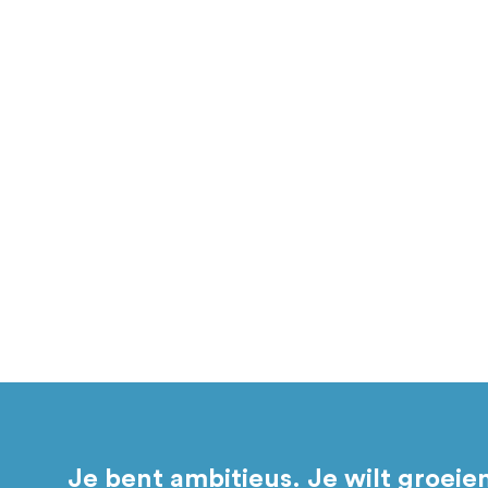
(met een omzet tussen 1 en 150 miljoen euro en min
Ben jij dit? Zijn we een match? Daar komen we sa
Vertel ons waar je staat en waar je naartoe wil. Sa
mentoren, events en programma’s bij je passen. Daar
aansluit.
Je bent ambitieus. Je wilt groeie