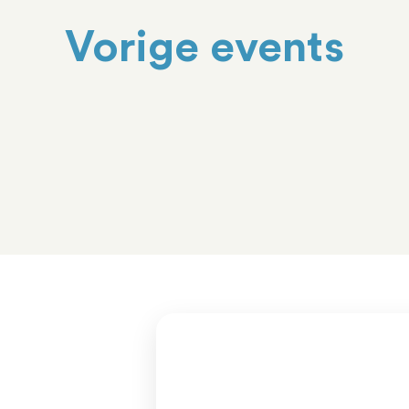
Vorige events
?
n het hart van het MKB