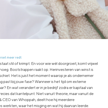
 niet meer redt
taat stil of krimpt. En voor wie wél doorgroeit, komt vrijwel
enoeg. Bootstrappen raakt op. Herinvesteren van winst is
schiet. Het is juist het moment waarop je als ondernemer
past bij jouw fase? Wanneer is het tijd om externe
r? En wat verandert er in je bedrijf zodra er kapitaal van
ecies dat kantelpunt. Niet vanuit theorie, maar vanuit de
r & CEO van Whoppah, deelt hoe hij meerdere
werkten, waar het misging en wat hij daarvan leerde.