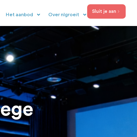
Sluit je aan
Het aanbod
Over nlgroeit
lege