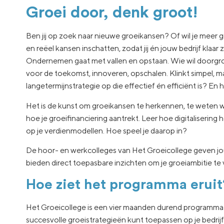
Groei door, denk groot!
Ben jij op zoek naar nieuwe groeikansen? Of wil je meer 
en reëel kansen inschatten, zodat jij én jouw bedrijf klaar
Ondernemen gaat met vallen en opstaan. Wie wil doorgro
voor de toekomst, innoveren, opschalen. Klinkt simpel, 
langetermijnstrategie op die effectief én efficiënt is? En
Het is de kunst om groeikansen te herkennen, te weten wel
hoe je groeifinanciering aantrekt. Leer hoe digitalisering
op je verdienmodellen. Hoe speel je daarop in?
De hoor- en werkcolleges van Het Groeicollege geven jou
bieden direct toepasbare inzichten om je groeiambitie te
Hoe ziet het programma eruit
Het Groeicollege is een vier maanden durend programma wa
succesvolle groeistrategieën kunt toepassen op je bedrijf e