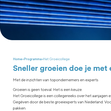
Home
»
Programma
»
Het Groeicollege
Sneller groeien doe je met
Met de inzichten van topondernemers en experts
Groeien is geen toeval. Het is een keuze.
Het Groeicollege is een collegereeks over het aanjagen en 
Gegéven door de beste groeiexperts van Nederland. Voor o
pakken.