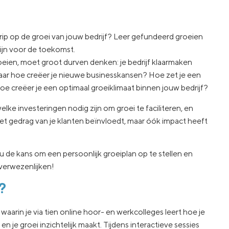
grip op de groei van jouw bedrijf? Leer gefundeerd groeien
 zijn voor de toekomst.
eien, moet groot durven denken: je bedrijf klaarmaken
maar hoe creëer je nieuwe businesskansen? Hoe zet je een
 hoe creëer je een optimaal groeiklimaat binnen jouw bedrijf?
ke investeringen nodig zijn om groei te faciliteren, en
 het gedrag van je klanten beïnvloedt, maar óók impact heeft
 de kans om een persoonlijk groeiplan op te stellen en
 verwezenlijken!
?
arin je via tien online hoor- en werkcolleges leert hoe je
n je groei inzichtelijk maakt. Tijdens interactieve sessies