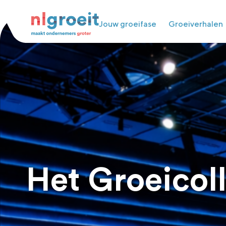
Jouw groeifase
Groeiverhalen
Het Groeicol