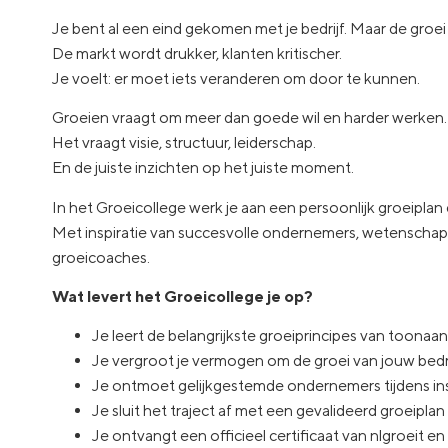
Je bent al een eind gekomen met je bedrijf. Maar de groei 
De markt wordt drukker, klanten kritischer.
Je voelt: er moet iets veranderen om door te kunnen.
Groeien vraagt om meer dan goede wil en harder werken.
Het vraagt visie, structuur, leiderschap.
En de juiste inzichten op het juiste moment.
In het Groeicollege werk je aan een persoonlijk groeiplan d
Met inspiratie van succesvolle ondernemers, wetenschappe
groeicoaches.
Wat levert het Groeicollege je op?
Je leert de belangrijkste groeiprincipes van toonaa
Je vergroot je vermogen om de groei van jouw bedrij
Je ontmoet gelijkgestemde ondernemers tijdens ins
Je sluit het traject af met een gevalideerd groeiplan
Je ontvangt een officieel certificaat van nlgroeit 