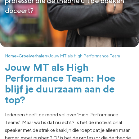
professor die de theorie uit de boeken
doceert?
Home
»
Groeiverhalen
»
Jouw MT als High Performance Team
Jouw MT als High
Performance Team: Hoe
blijf je duurzaam aan de
top?
Iedereen heeft de mond vol over ‘High Performance
Teams’. Maar wat is dat nu echt? Is het de motivational
speaker met de strakke kaaklijn die roept dat je alleen maar
harder moet pushen? Of is het de professor die de theorie