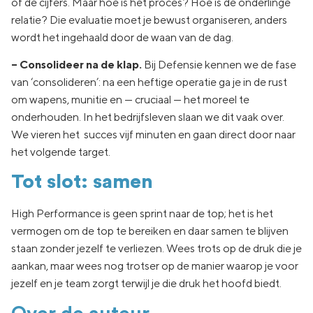
of de cijfers. Maar hoe is het proces? Hoe is de onderlinge
relatie? Die evaluatie moet je bewust organiseren, anders
wordt het ingehaald door de waan van de dag.
– Consolideer na de klap.
Bij Defensie kennen we de fase
van ‘consolideren’: na een heftige operatie ga je in de rust
om wapens, munitie en — cruciaal — het moreel te
onderhouden. In het bedrijfsleven slaan we dit vaak over.
We vieren het succes vijf minuten en gaan direct door naar
het volgende target.
Tot slot: samen
High Performance is geen sprint naar de top; het is het
vermogen om de top te bereiken en daar samen te blijven
staan zonder jezelf te verliezen. Wees trots op de druk die je
aankan, maar wees nog trotser op de manier waarop je voor
jezelf en je team zorgt terwijl je die druk het hoofd biedt.